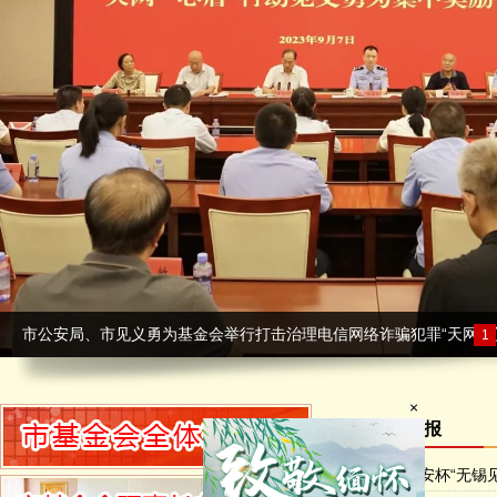
市公安局、市见义勇为基金会举行打击治理电信网络诈骗犯罪“天网”“
1
通知通报
×
第四届澄安杯“无锡