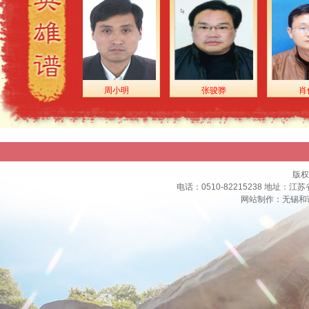
彩英
周小明
张骏骅
肖俊强
版权
电话：0510-82215238 地址：
网站制作
：
无锡和