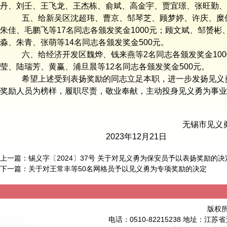
丹、刘壬、王飞龙、王杰栋、俞斌、高金宇、贾宜璟、张旺勤、堵
五、给新吴区沈超玮、曹京、邹琴芝、顾梦婷、许庆、糜
朱佳、毛鹏飞等17名同志各颁发奖金1000元；顾文斌、邹赟
淼、朱青、张萌等14名同志各颁发奖金500元。
六、给经济开发区魏烨、钱来燕等2名同志各颁发奖金10
莹、陆瑞芳、黄赢、浦旦晨等12名同志各颁发奖金500元。
希望上述受到表扬奖励的同志立足本职，进一步发扬见义
奖励人员为榜样，履职尽责，敬业奉献，主动投身见义勇为事业
无锡市见义
2023年12月21日
上一篇：
锡义字〔2024〕37号 关于对见义勇为保安员予以表扬奖励的决
下一篇：
关于对王常丰等50名网格员予以见义勇为专项奖励的决定
版权
电话：0510-82215238 地址：