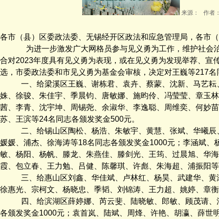
来源： 作者： 
各市（县）区委政法委、无锡经开区政法和应急管理局，各市（
为进一步激发广大网格员参与见义勇为工作，维护社会
合对2023年度具有见义勇为表现，或在见义勇为发现举荐、
选，市委政法委和市见义勇为基金会审核，决定对王巍等217
一、给梁溪区王巍、谢栋君、袁卉、蔡蒙、沈新、马艺耘
姝、徐骏、朱佳宇、季晨钧、唐敏娜、施昀伶、冯莹莹、章玉林等
茜、李青、沈宇坤、周锡尧、余淑华、李逸聪、周维奕、何妙苗
苏、王滨等24名同志各颁发奖金500元。
二、给锡山区陶松、杨浩、朱敏宇、黄慧、张斌、华曦辰
媛媛、浦杰、徐海涛等18名同志各颁发奖金1000元；李涵斌
敏、杨阳、杨帆、滕龙、朱燕佳、滕剑光、王筠、过晨旭、华海
霞、包立春、王力勉、吕健、陈馨琪、许彪、朱海超、浦振阳等3
三、给惠山区刘鑫、华佳斌、卢林红、杨昊、武建华、黄
徐惠光、宗柯文、杨晓忠、季韬、刘锦涛、王力超、姚婷、章衡、
四、给滨湖区薛婷娜、芮云斐、陆晓敏、郎敏、顾茂请、
各颁发奖金1000元；袁首岚、陆斌、周烽、许艳、胡瀛、薛