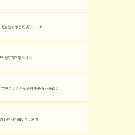
铁运营有限公司员工。 6月
车途经运河西路清宁桥北
，市见义勇为基金会理事长办公会议评
车途经渔港路路段时，遇对