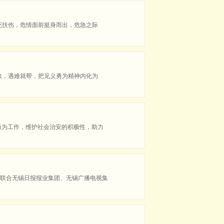
死扶伤，危情面前挺身而出，危急之际
救，遇难就帮，把见义勇为精神内化为
勇为工作，维护社会治安的积极性，助力
联合无锡日报报业集团、无锡广播电视集