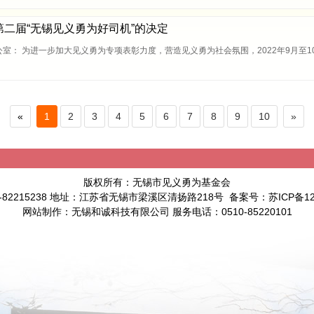
杯第二届“无锡见义勇为好司机”的决定
室： 为进一步加大见义勇为专项表彰力度，营造见义勇为社会氛围，2022年9月至
«
1
2
3
4
5
6
7
8
9
10
»
版权所有：无锡市见义勇为基金会
0-82215238 地址：江苏省无锡市梁溪区清扬路218号 备案号：
苏ICP备12
网站制作
：
无锡和诚科技有限公司
服务电话：0510-85220101