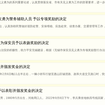
见义勇为的系列重要论述，认真贯彻落实省、市有关见义勇为工作的部署要求，进一步
名见义勇为警务辅助人员 予以专项奖励的决定
岗位，认真协助民警做好巡防处警、安保维稳、应急处突、侦查办案、交通管理等工作
见义勇为保安员予以表扬奖励的决定
会治安的积极性，助力平安无锡建设，根据《无锡市保安员见义勇为专项奖励暂行办法
奖励并颁发奖金的决定
023年2月6日晚11点半左右，一辆小轿车行驶至惠山区锡澄路、政和大道交叉路口时，
李兵予以表彰并颁发奖金的决定
，男，1980年5月出生，河南周口人。 2022年9月8日下午，李兵乘坐地铁四号线回