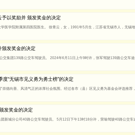
青云予以奖励并 颁发奖金的决定
大学医学院附属第四医院医生。 徐青云，女，1991年5月生，江苏省无锡市人，无锡地
励并颁发奖金的决定
公交集团139路公交车驾驶员。 2024年6月11日上午9时许，张军驾驶139路公交
第二季度“无锡市见义勇为勇士榜”的决定
造了崇德向善、风清气正的浓厚社会氛围。经过各市（县）区见义勇为基金会评选推荐
励并颁发奖金的决定
团新城分公司40路公交车驾驶员。 5月12日下午13时18分许，荣瑜驾驶40路公交