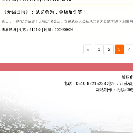
《无锡日报》：见义勇为，金店反诈奖！
近日，一则“助力反诈！无锡14名金店、寄递从业人员获见义勇为奖励”的新闻刷爆
查看详细
| 浏览：2151次 | 时间：2024/09/24
«
1
2
3
4
版权
电话：0510-82215238 地址：
网站制作
：
无锡和诚