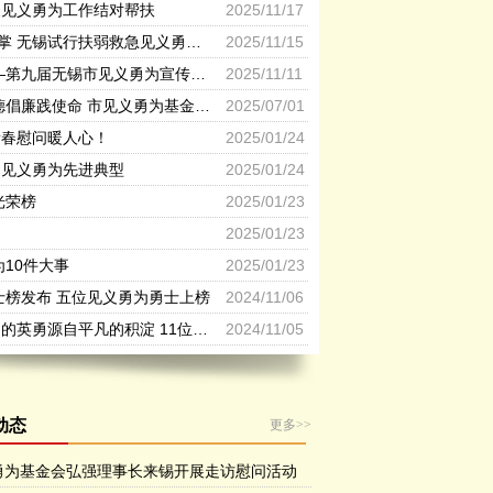
展见义勇为工作结对帮扶
2025/11/17
为“凡人善举”撑腰鼓掌 无锡试行扶弱救急见义勇为专项奖励和救济办法
2025/11/15
锡城处处扬正气 ——第九届无锡市见义勇为宣传日活动掠影
2025/11/11
牢记初心勇担当 崇德倡廉践使命 市见义勇为基金会开展迎七一主题党日活动
2025/07/01
新春慰问暖人心！
2025/01/24
问见义勇为先进典型
2025/01/24
光荣榜
2025/01/23
2025/01/23
为10件大事
2025/01/23
勇士榜发布 五位见义勇为勇士上榜
2024/11/06
《无锡日报》：瞬间的英勇源自平凡的积淀 11位侠士获“无锡见义勇为新市民”奖
2024/11/05
动态
更多>>
勇为基金会弘强理事长来锡开展走访慰问活动