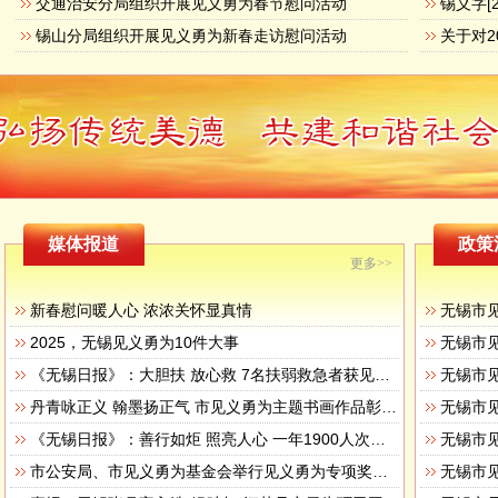
交通治安分局组织开展见义勇为春节慰问活动
锡山分局组织开展见义勇为新春走访慰问活动
媒体报道
政策
更多>>
新春慰问暖人心 浓浓关怀显真情
无锡市
2025，无锡见义勇为10件大事
无锡市
《无锡日报》：大胆扶 放心救 7名扶弱救急者获见义勇为专项奖励
无锡市
丹青咏正义 翰墨扬正气 市见义勇为主题书画作品彰显人性之美
无锡市
《无锡日报》：善行如炬 照亮人心 一年1900人次获见义勇为奖励
无锡市
市公安局、市见义勇为基金会举行见义勇为专项奖励集中颁奖活动
无锡市