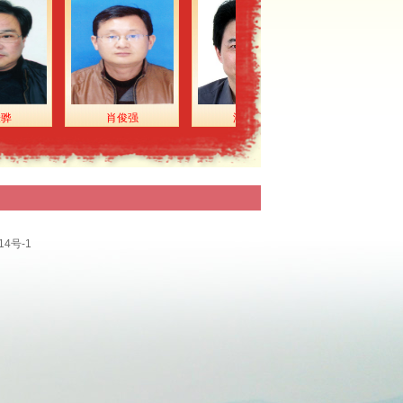
8
匿名
5.00
3
匿名
1.00
3
匿名
1.00
1
匿名
2.00
7
匿名
1.00
肖俊强
潘长根
梁光星
7
季少华
1000.00
捐赠1000元请
转交给江阴慈善
5
匿名
5.00
总会。
3
匿名
10.00
4
匿名
10.00
6
匿名
10.00
14号-1
6
匿名
1.00
3
匿名
3.00
1
匿名
1.00
4
匿名
1.00
9
卢长峰
10.00
人人一小爱，社
会一大爱!
9
匿名
10.00