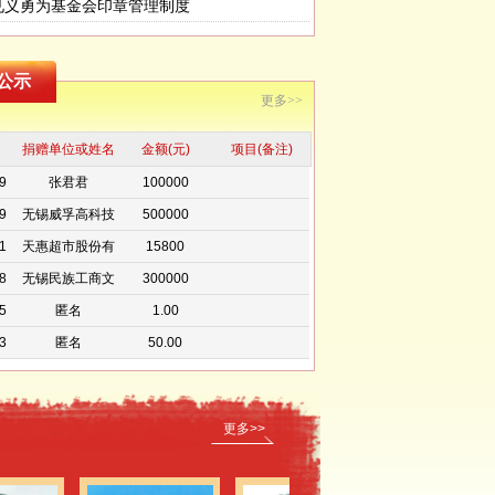
见义勇为基金会印章管理制度
9
无锡商业大厦东
100000
方股份有限公司
9
无锡太湖学院教
300000
公示
育发展基金会
1
无锡市电子仪表
200000
更多>>
工业有限公司
0
天惠超市股份有
16200
捐赠单位或姓名
限公司
金额(元)
项目(备注)
9
张君君
100000
9
无锡威孚高科技
500000
集团有限公司
1
天惠超市股份有
15800
限公司
8
无锡民族工商文
300000
化可持续发展研
5
匿名
1.00
究会
3
匿名
50.00
2
匿名
50.00
2
匿名
100.00
2
匿名
10.00
更多>>
2
匿名
10.00
2
小仙女
10.00