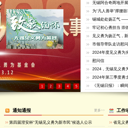
无锡阿合奇两地开
×
见义勇为扬正气，
市领导带队走访慰
2024年度见义勇为
慰问信
2024，无锡见义勇
2024年第三季度
1
2
3
4
5
通知通报
工作
更多>>
第四届澄安杯“无锡见义勇为新市民”候选人公示
省见义