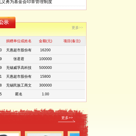
见义勇为基金会印章管理制度
9
无锡商业大厦东
100000
公示
方股份有限公司
9
无锡太湖学院教
300000
更多>>
育发展基金会
1
无锡市电子仪表
200000
捐赠单位或姓名
工业有限公司
金额(元)
项目(备注)
0
天惠超市股份有
16200
限公司
9
张君君
100000
9
无锡威孚高科技
500000
集团有限公司
1
天惠超市股份有
15800
限公司
8
无锡民族工商文
300000
化可持续发展研
5
匿名
1.00
究会
3
匿名
50.00
2
匿名
50.00
2
匿名
100.00
更多>>
2
匿名
10.00
2
匿名
10.00