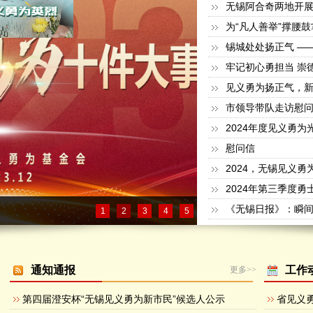
无锡阿合奇两地开
见义勇为扬正气，
市领导带队走访慰
2024年度见义勇为
慰问信
2024，无锡见义勇
2024年第三季度
1
2
3
4
5
通知通报
工作
更多>>
第四届澄安杯“无锡见义勇为新市民”候选人公示
省见义