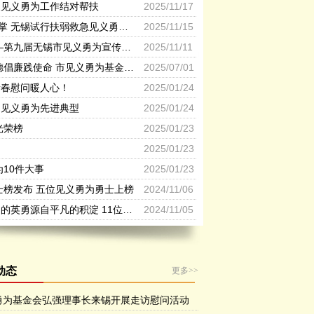
展见义勇为工作结对帮扶
2025/11/17
为“凡人善举”撑腰鼓掌 无锡试行扶弱救急见义勇为专项奖励和救济办法
2025/11/15
锡城处处扬正气 ——第九届无锡市见义勇为宣传日活动掠影
2025/11/11
牢记初心勇担当 崇德倡廉践使命 市见义勇为基金会开展迎七一主题党日活动
2025/07/01
新春慰问暖人心！
2025/01/24
问见义勇为先进典型
2025/01/24
光荣榜
2025/01/23
2025/01/23
为10件大事
2025/01/23
勇士榜发布 五位见义勇为勇士上榜
2024/11/06
《无锡日报》：瞬间的英勇源自平凡的积淀 11位侠士获“无锡见义勇为新市民”奖
2024/11/05
动态
更多>>
勇为基金会弘强理事长来锡开展走访慰问活动