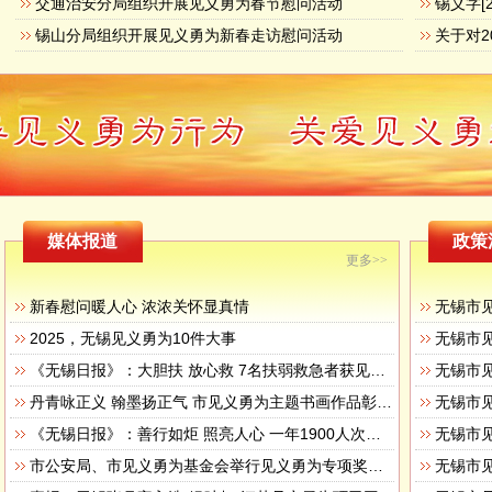
交通治安分局组织开展见义勇为春节慰问活动
锡山分局组织开展见义勇为新春走访慰问活动
媒体报道
政策
更多>>
新春慰问暖人心 浓浓关怀显真情
无锡市
2025，无锡见义勇为10件大事
无锡市
《无锡日报》：大胆扶 放心救 7名扶弱救急者获见义勇为专项奖励
无锡市
丹青咏正义 翰墨扬正气 市见义勇为主题书画作品彰显人性之美
无锡市
《无锡日报》：善行如炬 照亮人心 一年1900人次获见义勇为奖励
无锡市
市公安局、市见义勇为基金会举行见义勇为专项奖励集中颁奖活动
无锡市