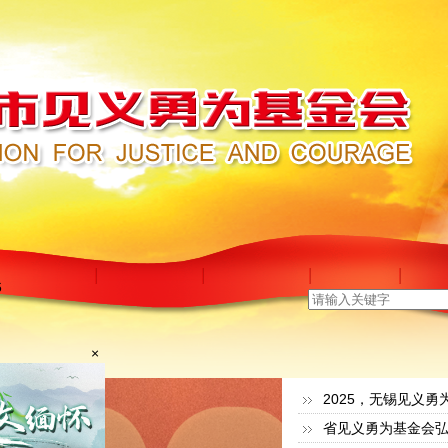
8
2025，无锡见义勇
×