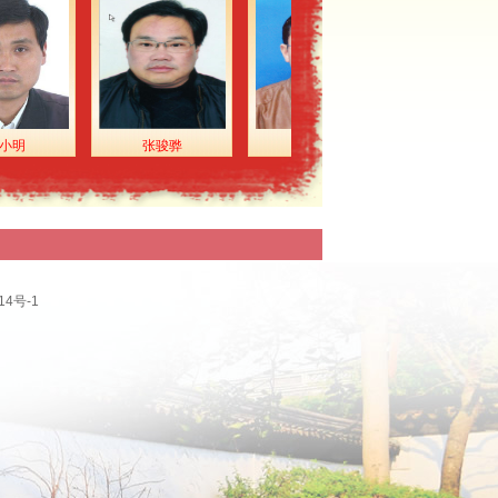
2
小仙女
10.00
8
匿名
5.00
3
匿名
1.00
3
匿名
1.00
1
匿名
2.00
张骏骅
肖俊强
潘长根
7
匿名
1.00
7
季少华
1000.00
捐赠1000元请
转交给江阴慈善
5
匿名
5.00
总会。
3
匿名
10.00
4
匿名
10.00
14号-1
6
匿名
10.00
6
匿名
1.00
3
匿名
3.00
1
匿名
1.00
4
匿名
1.00
9
卢长峰
10.00
人人一小爱，社